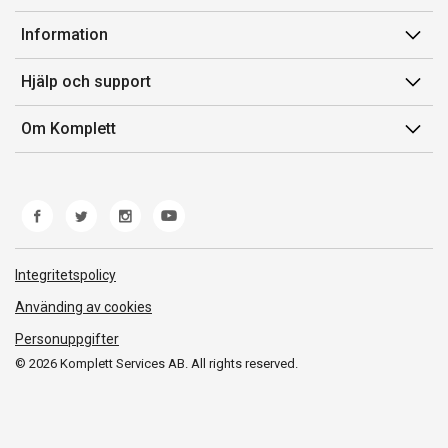
Konto
Information
Orderhistorik
Försäljningsvillkor
Hjälp och support
Presentkort
Medlemsvillkor for Komplett Club
Kontakta oss
Komplett Club
Om Komplett
Lediga tjänster
Kundservice
Om oss
Märke/producent
Ångerrätt
Miljöarbete
Produkthjälp och retur
Whistleblowing
Felsökning och guider
Norwegian Transparency Act
Integritetspolicy
Frakt och leverans
Använding av cookies
Personuppgifter
© 2026 Komplett Services AB. All rights reserved.