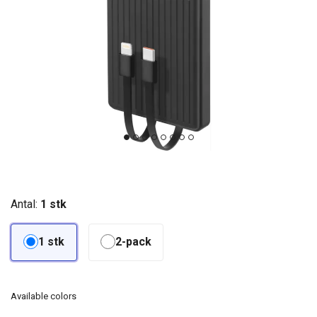
Antal:
1 stk
1 stk
2-pack
Available colors