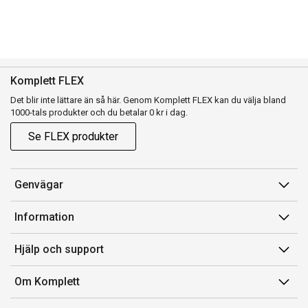
Komplett FLEX
Det blir inte lättare än så här. Genom Komplett FLEX kan du välja bland
1000-tals produkter och du betalar 0 kr i dag.
Se FLEX produkter
Genvägar
Konto
Information
Orderhistorik
Försäljningsvillkor
Hjälp och support
Presentkort
Medlemsvillkor for Komplett Club
Kontakta oss
Komplett Club
Om Komplett
Lediga tjänster
Kundservice