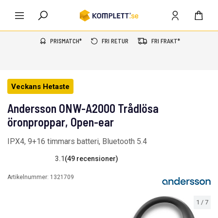
PRISMATCH*
FRI RETUR
FRI FRAKT*
Veckans Hetaste
Andersson ONW-A2000 Trådlösa
öronproppar, Open-ear
IPX4, 9+16 timmars batteri, Bluetooth 5.4
3.1
(49 recensioner)
Artikelnummer:
1321709
1
/
7