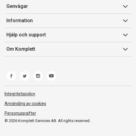
Genvägar
Konto
Information
Orderhistorik
Försäljningsvillkor
Hjälp och support
Presentkort
Medlemsvillkor for Komplett Club
Kontakta oss
Komplett Club
Om Komplett
Lediga tjänster
Kundservice
Om oss
Märke/producent
Ångerrätt
Miljöarbete
Produkthjälp och retur
Whistleblowing
Felsökning och guider
Norwegian Transparency Act
Integritetspolicy
Frakt och leverans
Använding av cookies
Personuppgifter
© 2026 Komplett Services AB. All rights reserved.