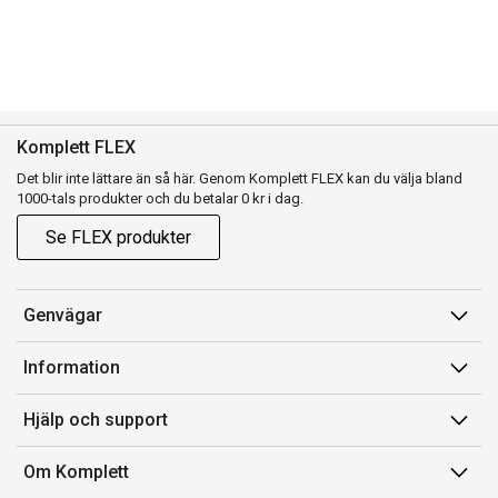
Komplett FLEX
Det blir inte lättare än så här. Genom Komplett FLEX kan du välja bland
1000-tals produkter och du betalar 0 kr i dag.
Se FLEX produkter
Genvägar
Konto
Information
Orderhistorik
Försäljningsvillkor
Hjälp och support
Presentkort
Medlemsvillkor for Komplett Club
Kontakta oss
Komplett Club
Om Komplett
Lediga tjänster