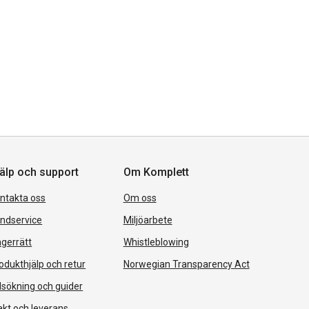
älp och support
Om Komplett
ntakta oss
Om oss
ndservice
Miljöarbete
gerrätt
Whistleblowing
odukthjälp och retur
Norwegian Transparency Act
lsökning och guider
akt och leverans