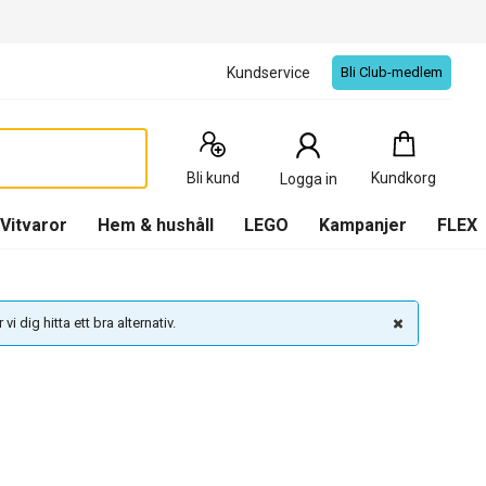
Kundservice
Bli Club-medlem
Kundkorg
:
0
Produkter
Bli kund
Kundkorg
Logga in
(
Kundkorg
)
Vitvaror
Hem & hushåll
LEGO
Kampanjer
FLEX
vi dig hitta ett bra alternativ.