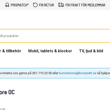
PRISMATCH*
FRI RETUR
FRI FRAKT FÖR MEDLEMMAR
 & tillbehör
Mobil, tablets & klockor
TV, ljud & bild
n kontakta oss gärna på 031-710 20 00 eller
kundservice@komplett.se
så hjälper 
ore OC
-10P