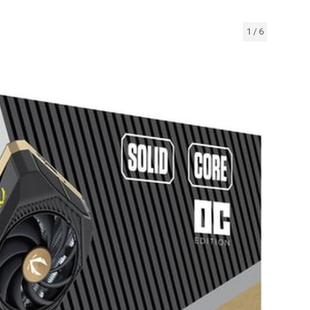
1
/
6