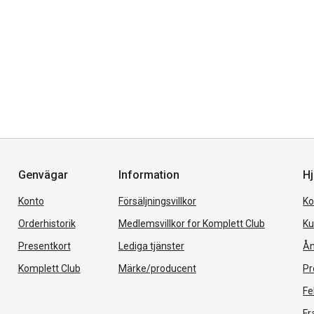
Genvägar
Information
Hj
Konto
Försäljningsvillkor
Ko
Orderhistorik
Medlemsvillkor for Komplett Club
Ku
Presentkort
Lediga tjänster
Ån
Komplett Club
Märke/producent
Pr
Fe
Fr