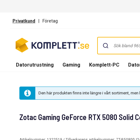
Privatkund
|
Företag
Datorutrustning
Gaming
Komplett-PC
Dator
Den här produkten finns inte längre i vårt sortiment, me
Zotac Gaming GeForce RTX 5080 Solid C
Artikelnummer:
1322519
/ Tillverkarens artikelnummer:
ZT-B50800J2