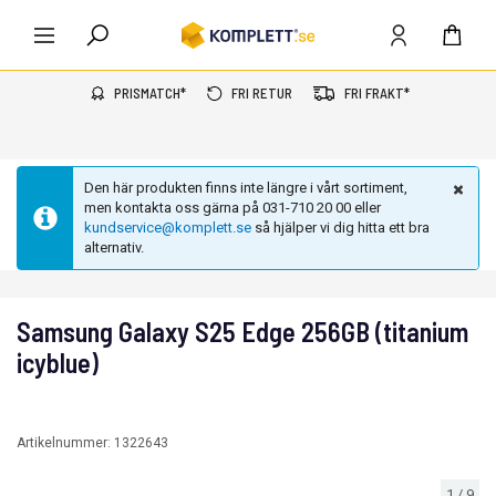
PRISMATCH*
FRI RETUR
FRI FRAKT*
Den här produkten finns inte längre i vårt sortiment,
men kontakta oss gärna på 031-710 20 00 eller
kundservice@komplett.se
så hjälper vi dig hitta ett bra
alternativ.
Samsung Galaxy S25 Edge 256GB (titanium
icyblue)
Artikelnummer:
1322643
1
/
9