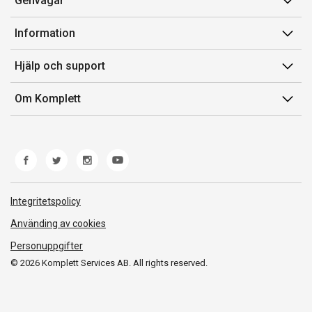
Genvägar
Konto
Information
Orderhistorik
Försäljningsvillkor
Hjälp och support
Presentkort
Medlemsvillkor for Komplett Club
Kontakta oss
Komplett Club
Om Komplett
Lediga tjänster
Kundservice
Om oss
Märke/producent
Ångerrätt
Miljöarbete
Produkthjälp och retur
Whistleblowing
Felsökning och guider
Norwegian Transparency Act
Integritetspolicy
Frakt och leverans
Använding av cookies
Personuppgifter
© 2026 Komplett Services AB. All rights reserved.