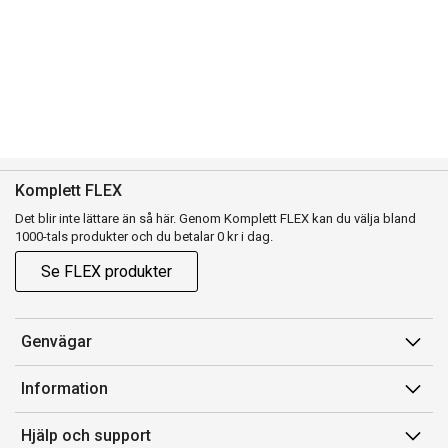
Komplett FLEX
Det blir inte lättare än så här. Genom Komplett FLEX kan du välja bland
1000-tals produkter och du betalar 0 kr i dag.
Se FLEX produkter
Genvägar
Konto
Information
Orderhistorik
Försäljningsvillkor
Hjälp och support
Presentkort