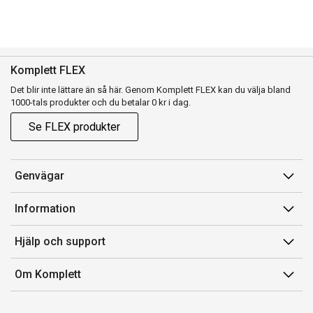
Komplett FLEX
Det blir inte lättare än så här. Genom Komplett FLEX kan du välja bland
1000-tals produkter och du betalar 0 kr i dag.
Se FLEX produkter
Genvägar
Konto
Information
Orderhistorik
Försäljningsvillkor
Hjälp och support
Presentkort
Medlemsvillkor for Komplett Club
Kontakta oss
Komplett Club
Om Komplett
Lediga tjänster
Kundservice
Om oss
Märke/producent