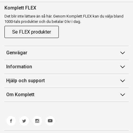
Komplett FLEX
Det blir inte lättare än så här. Genom Komplett FLEX kan du välja bland
1000-tals produkter och du betalar 0 kr i dag.
Se FLEX produkter
Genvägar
Konto
Information
Orderhistorik
Försäljningsvillkor
Hjälp och support
Presentkort
Medlemsvillkor for Komplett Club
Kontakta oss
Komplett Club
Om Komplett
Lediga tjänster
Kundservice
Om oss
Märke/producent
Ångerrätt
Miljöarbete
Produkthjälp och retur
Whistleblowing
Felsökning och guider