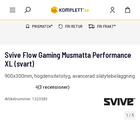
PRISMATCH*
FRI RETUR
FRI FRAKT*
Svive Flow Gaming Musmatta Performance
XL (svart)
900x300mm, högdensitetstyg, avancerad slätytebeläggning
4
(3 recensioner)
Artikelnummer:
1323385
1
/
5