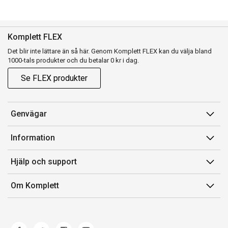
Komplett FLEX
Det blir inte lättare än så här. Genom Komplett FLEX kan du välja bland
1000-tals produkter och du betalar 0 kr i dag.
Se FLEX produkter
Genvägar
Konto
Information
Orderhistorik
Försäljningsvillkor
Hjälp och support
Presentkort
Medlemsvillkor for Komplett Club
Kontakta oss
Komplett Club
Om Komplett
Lediga tjänster
Kundservice
Om oss
Märke/producent
Ångerrätt
Miljöarbete