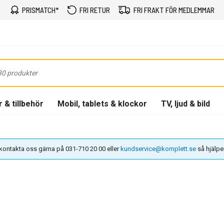
PRISMATCH*
FRI RETUR
FRI FRAKT FÖR MEDLEMMAR
 & tillbehör
Mobil, tablets & klockor
TV, ljud & bild
n kontakta oss gärna på 031-710 20 00 eller
kundservice@komplett.se
så hjälper 