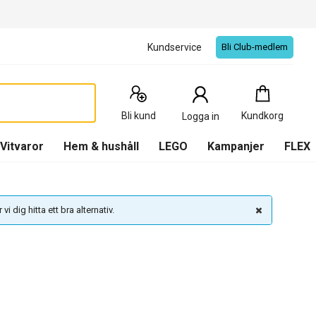
Kundservice
Bli Club-medlem
Kundkorg
:
0
Produkter
Bli kund
Kundkorg
Logga in
(
Kundkorg
)
Vitvaror
Hem & hushåll
LEGO
Kampanjer
FLEX
vi dig hitta ett bra alternativ.