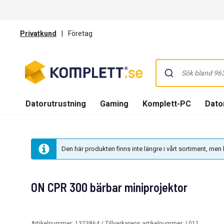
Privatkund
|
Företag
Datorutrustning
Gaming
Komplett-PC
Dator
Den här produkten finns inte längre i vårt sortiment, me
ON CPR 300 bärbar miniprojektor
Artikelnummer:
1323864
/ Tillverkarens artikelnummer:
L011