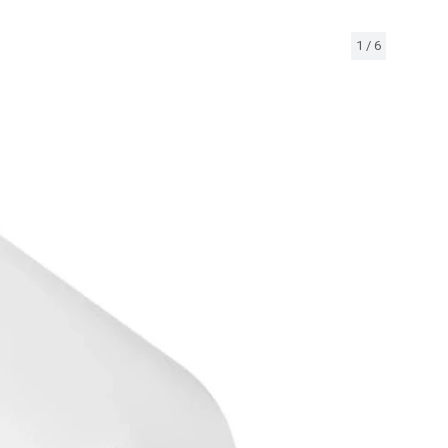
1
/
6