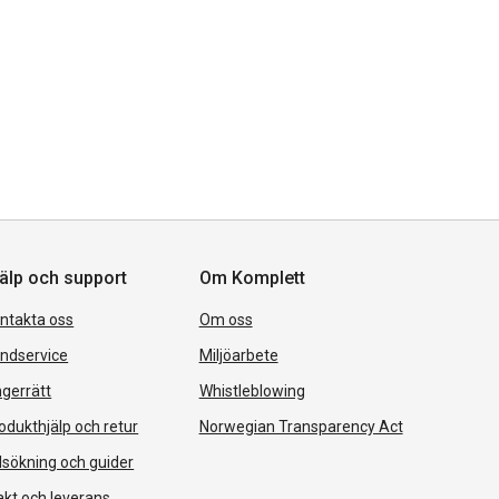
älp och support
Om Komplett
ntakta oss
Om oss
ndservice
Miljöarbete
gerrätt
Whistleblowing
odukthjälp och retur
Norwegian Transparency Act
lsökning och guider
akt och leverans