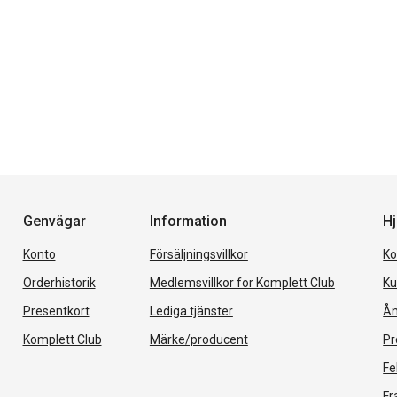
Genvägar
Information
Hj
Konto
Försäljningsvillkor
Ko
Orderhistorik
Medlemsvillkor for Komplett Club
Ku
Presentkort
Lediga tjänster
Ån
Komplett Club
Märke/producent
Pr
Fe
Fr