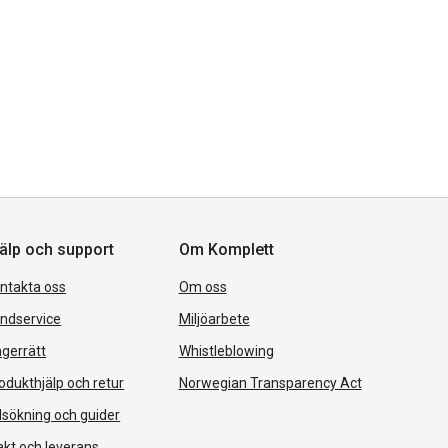
älp och support
Om Komplett
ntakta oss
Om oss
ndservice
Miljöarbete
gerrätt
Whistleblowing
odukthjälp och retur
Norwegian Transparency Act
lsökning och guider
akt och leverans