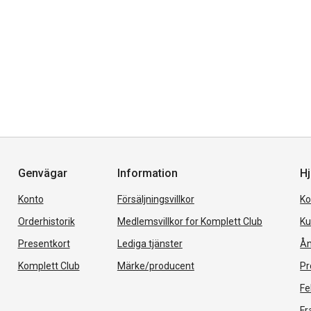
Genvägar
Information
Hj
Konto
Försäljningsvillkor
Ko
Orderhistorik
Medlemsvillkor for Komplett Club
Ku
Presentkort
Lediga tjänster
Ån
Komplett Club
Märke/producent
Pr
Fe
Fr