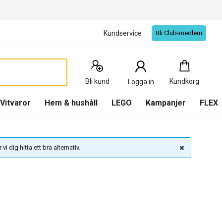
Kundservice
Bli Club-medlem
Kundkorg
:
0
Produkter
Bli kund
Kundkorg
Logga in
(
Kundkorg
)
Vitvaror
Hem & hushåll
LEGO
Kampanjer
FLEX
vi dig hitta ett bra alternativ.