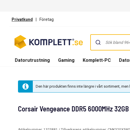
Privatkund
|
Företag
Datorutrustning
Gaming
Komplett-PC
Dator
Den här produkten finns inte längre i vårt sortiment, me
Corsair Vengeance DDR5 6000MHz 32GB
Artikelnummer:
1323881
/ Tillverkarens artikelnummer:
CMK32GX5M2