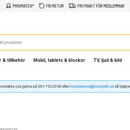
PRISMATCH*
FRI RETUR
FRI FRAKT FÖR MEDLEMMAR
 & tillbehör
Mobil, tablets & klockor
TV, ljud & bild
n kontakta oss gärna på 031-710 20 00 eller
kundservice@komplett.se
så hjälper 
B6000Z30