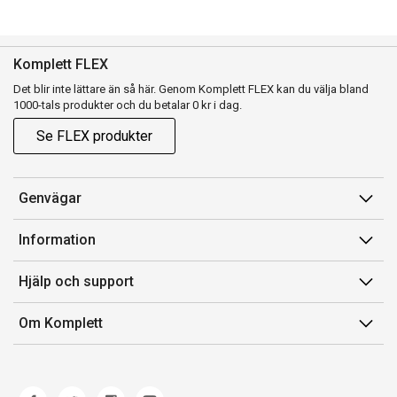
Komplett FLEX
Det blir inte lättare än så här. Genom Komplett FLEX kan du välja bland
1000-tals produkter och du betalar 0 kr i dag.
Se FLEX produkter
Genvägar
Konto
Information
Orderhistorik
Försäljningsvillkor
Hjälp och support
Presentkort
Medlemsvillkor for Komplett Club
Kontakta oss
Komplett Club
Om Komplett
Lediga tjänster
Kundservice
Om oss
Märke/producent
Ångerrätt
Miljöarbete