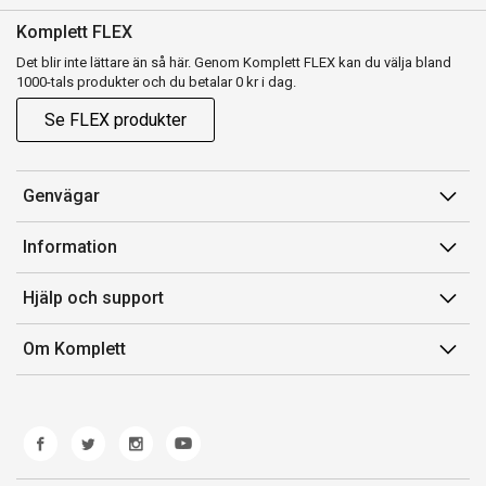
Komplett FLEX
Det blir inte lättare än så här. Genom Komplett FLEX kan du välja bland
1000-tals produkter och du betalar 0 kr i dag.
Se FLEX produkter
Genvägar
Konto
Information
Orderhistorik
Försäljningsvillkor
Hjälp och support
Presentkort
Medlemsvillkor for Komplett Club
Kontakta oss
Komplett Club
Om Komplett
Lediga tjänster
Kundservice
Om oss
Märke/producent
Ångerrätt
Miljöarbete
Produkthjälp och retur
Whistleblowing
Felsökning och guider