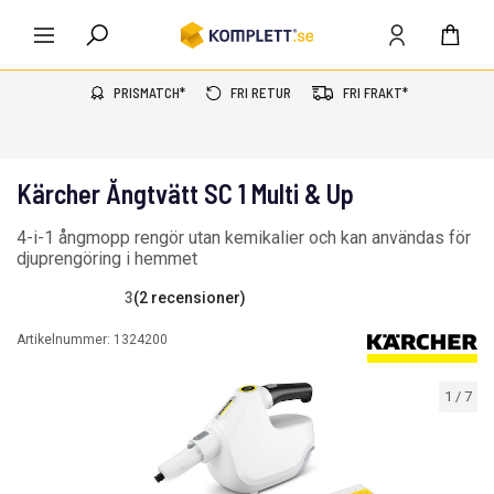
PRISMATCH*
FRI RETUR
FRI FRAKT*
Kärcher Ångtvätt SC 1 Multi & Up
4-i-1 ångmopp rengör utan kemikalier och kan användas för
djuprengöring i hemmet
3
(2 recensioner)
Artikelnummer:
1324200
1
/
7