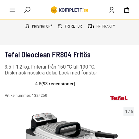
PRISMATCH*
FRI RETUR
FRI FRAKT*
Tefal Oleoclean FR804 Fritös
3,5 l, 1,2 kg, Friterar från 150 °C till 190 °C,
Diskmaskinssäkra delar, Lock med fönster
4.8
(93 recensioner)
Artikelnummer:
1324250
1
/
6