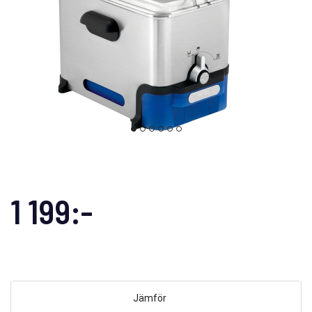
1 199:-
Jämför