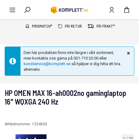
PRISMATCH*
FRI RETUR
FRI FRAKT*
Den här produkten finns inte längre i vårt sortiment,
men kontakta oss gärna på 031-710 20 00 eller
kundservice@komplett.se
så hjälper vi dig hitta ett bra
alternativ.
HP OMEN MAX 16-ah0002no gaminglaptop
16" WQXGA 240 Hz
Artikelnummer:
1324650
1
/
10