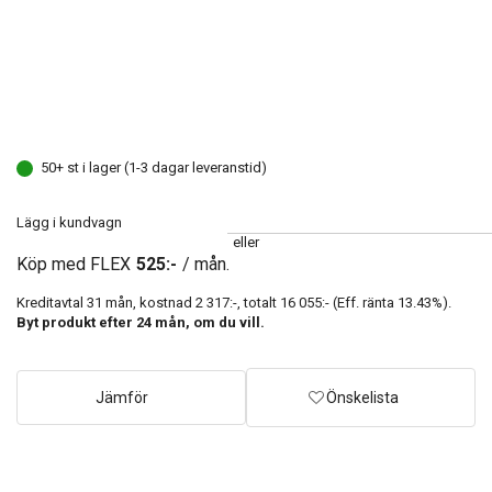
50+ st i lager (1-3 dagar leveranstid)
Lägg i kundvagn
eller
Köp med FLEX
525:-
/ mån.
Kreditavtal
31
mån, kostnad
2 317:-
, totalt
16 055:-
(Eff. ränta
13.43
%).
Byt produkt efter
24
mån, om du vill.
Jämför
Önskelista