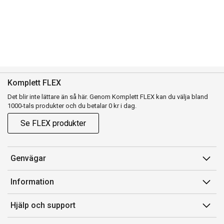
Komplett FLEX
Det blir inte lättare än så här. Genom Komplett FLEX kan du välja bland
1000-tals produkter och du betalar 0 kr i dag.
Se FLEX produkter
Genvägar
Konto
Information
Orderhistorik
Försäljningsvillkor
Hjälp och support
Presentkort
Medlemsvillkor for Komplett Club