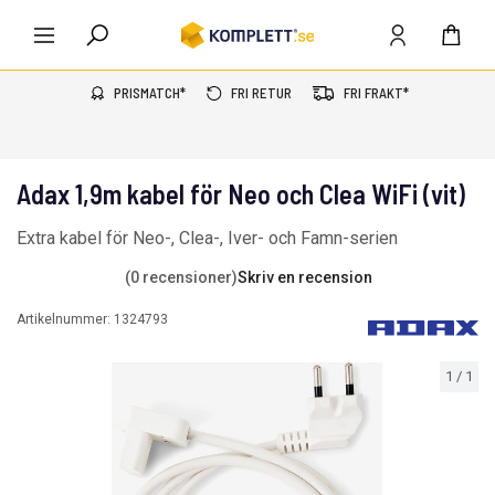
PRISMATCH*
FRI RETUR
FRI FRAKT*
Adax 1,9m kabel för Neo och Clea WiFi (vit)
Extra kabel för Neo-, Clea-, Iver- och Famn-serien
(0 recensioner)
Skriv en recension
Artikelnummer:
1324793
1
/
1