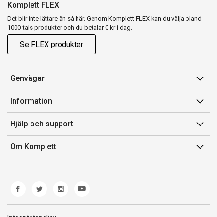
Komplett FLEX
Det blir inte lättare än så här. Genom Komplett FLEX kan du välja bland
1000-tals produkter och du betalar 0 kr i dag.
Se FLEX produkter
Genvägar
Konto
Information
Orderhistorik
Försäljningsvillkor
Hjälp och support
Presentkort
Medlemsvillkor for Komplett Club
Kontakta oss
Komplett Club
Om Komplett
Lediga tjänster
Kundservice
Om oss
Märke/producent
Ångerrätt
Miljöarbete
Produkthjälp och retur
Whistleblowing
Felsökning och guider
Norwegian Transparency Act