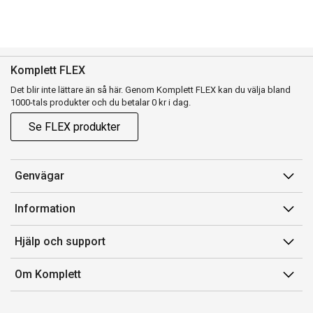
Komplett FLEX
Det blir inte lättare än så här. Genom Komplett FLEX kan du välja bland
1000-tals produkter och du betalar 0 kr i dag.
Se FLEX produkter
Genvägar
Konto
Information
Orderhistorik
Försäljningsvillkor
Hjälp och support
Presentkort
Medlemsvillkor for Komplett Club
Kontakta oss
Komplett Club
Om Komplett
Lediga tjänster
Kundservice
Om oss
Märke/producent