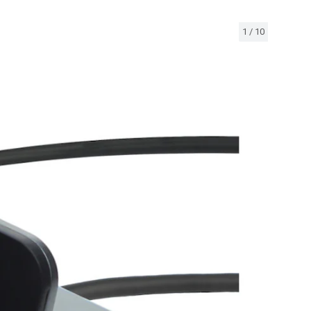
1
/
10