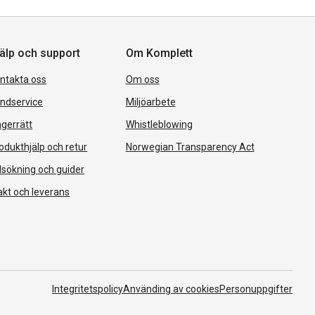
älp och support
Om Komplett
ntakta oss
Om oss
ndservice
Miljöarbete
gerrätt
Whistleblowing
odukthjälp och retur
Norwegian Transparency Act
lsökning och guider
akt och leverans
Integritetspolicy
Använding av cookies
Personuppgifter