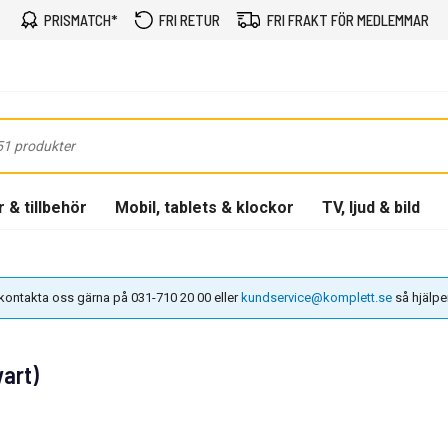
PRISMATCH*
FRI RETUR
FRI FRAKT FÖR MEDLEMMAR
 & tillbehör
Mobil, tablets & klockor
TV, ljud & bild
n kontakta oss gärna på 031-710 20 00 eller
kundservice@komplett.se
så hjälper 
art)