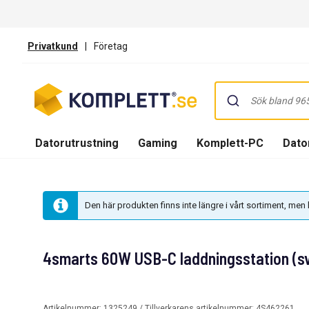
Privatkund
|
Företag
Datorutrustning
Gaming
Komplett-PC
Dator
Den här produkten finns inte längre i vårt sortiment, me
4smarts 60W USB-C laddningsstation (sv
Artikelnummer:
1325249
/ Tillverkarens artikelnummer:
4S462261