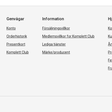
Genvägar
Information
Hj
Konto
Försäljningsvillkor
Ko
Orderhistorik
Medlemsvillkor for Komplett Club
Ku
Presentkort
Lediga tjänster
Ån
Komplett Club
Märke/producent
Pr
Fe
Fr