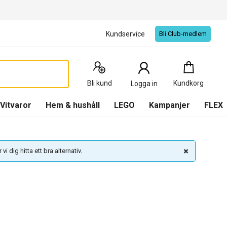
Kundservice
Bli Club-medlem
Kundkorg
:
0
Produkter
Bli kund
Kundkorg
Logga in
(
Kundkorg
)
Vitvaror
Hem & hushåll
LEGO
Kampanjer
FLEX
vi dig hitta ett bra alternativ.