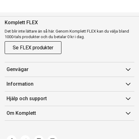
Komplett FLEX
Det blir inte lättare än så här. Genom Komplett FLEX kan du välja bland
1000-tals produkter och du betalar 0 kr i dag.
Se FLEX produkter
Genvägar
Konto
Information
Orderhistorik
Försäljningsvillkor
Hjälp och support
Presentkort
Medlemsvillkor for Komplett Club
Kontakta oss
Komplett Club
Om Komplett
Lediga tjänster
Kundservice
Om oss
Märke/producent
Ångerrätt
Miljöarbete