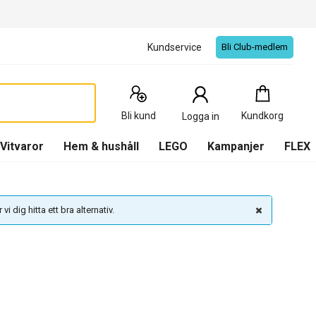
Kundservice
Bli Club-medlem
Kundkorg
:
0
Produkter
Bli kund
Kundkorg
Logga in
(
Kundkorg
)
Vitvaror
Hem & hushåll
LEGO
Kampanjer
FLEX
vi dig hitta ett bra alternativ.