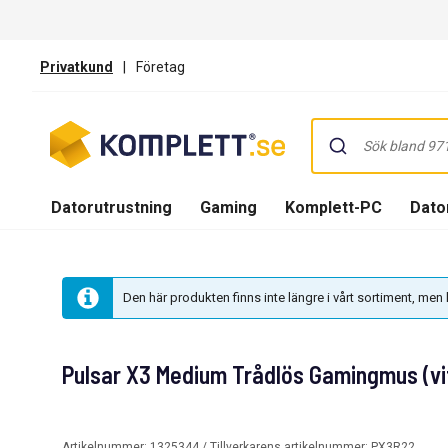
Privatkund
|
Företag
Datorutrustning
Gaming
Komplett-PC
Dator
Den här produkten finns inte längre i vårt sortiment, me
Pulsar X3 Medium Trådlös Gamingmus (vi
Artikelnummer:
1325344
/ Tillverkarens artikelnummer:
PX3R22