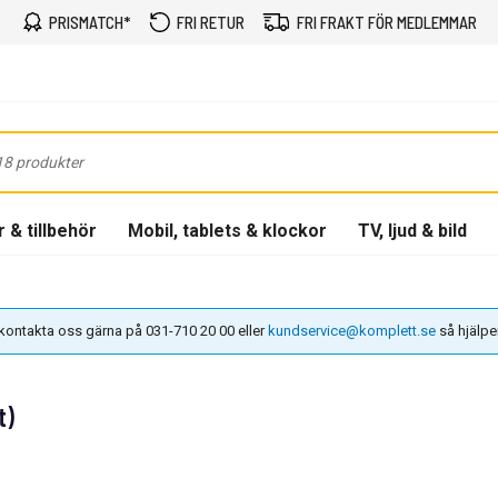
PRISMATCH*
FRI RETUR
FRI FRAKT FÖR MEDLEMMAR
 & tillbehör
Mobil, tablets & klockor
TV, ljud & bild
n kontakta oss gärna på 031-710 20 00 eller
kundservice@komplett.se
så hjälper 
t)