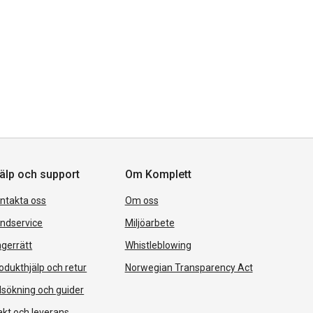
älp och support
Om Komplett
ntakta oss
Om oss
ndservice
Miljöarbete
gerrätt
Whistleblowing
odukthjälp och retur
Norwegian Transparency Act
lsökning och guider
akt och leverans