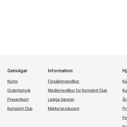
Genvägar
Information
Hj
Konto
Försäljningsvillkor
Ko
Orderhistorik
Medlemsvillkor for Komplett Club
Ku
Presentkort
Lediga tjänster
Ån
Komplett Club
Märke/producent
Pr
Fe
Fr