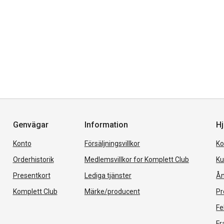
Genvägar
Information
Hj
Konto
Försäljningsvillkor
Ko
Orderhistorik
Medlemsvillkor for Komplett Club
Ku
Presentkort
Lediga tjänster
Ån
Komplett Club
Märke/producent
Pr
Fe
Fr