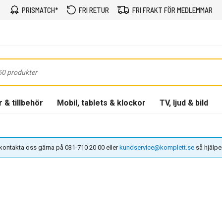
PRISMATCH*
FRI RETUR
FRI FRAKT FÖR MEDLEMMAR
 & tillbehör
Mobil, tablets & klockor
TV, ljud & bild
n kontakta oss gärna på 031-710 20 00 eller
kundservice@komplett.se
så hjälper 