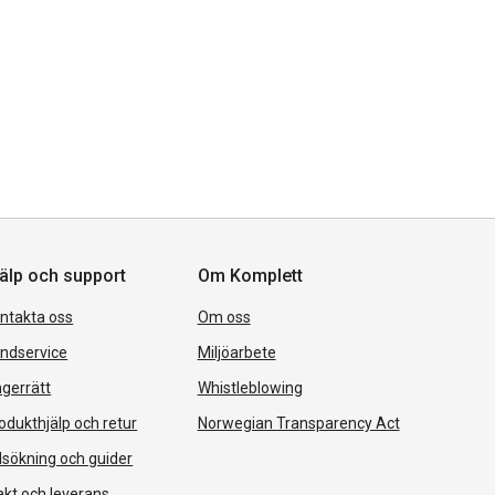
älp och support
Om Komplett
ntakta oss
Om oss
ndservice
Miljöarbete
gerrätt
Whistleblowing
odukthjälp och retur
Norwegian Transparency Act
lsökning och guider
akt och leverans