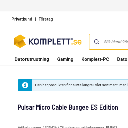
Privatkund
|
Företag
Datorutrustning
Gaming
Komplett-PC
Dator
Den här produkten finns inte längre i vårt sortiment, me
Pulsar Micro Cable Bungee ES Edition
Artikelnummer:
1325426
/ Tillverkarens artikelnummer:
PMB03