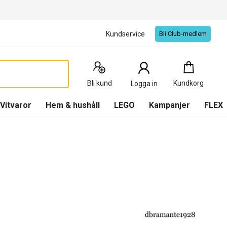
Kundservice
Bli Club-medlem
Kundkorg
:
0
Produkter
Bli kund
Kundkorg
Logga in
(
Kundkorg
)
Vitvaror
Hem & hushåll
LEGO
Kampanjer
FLEX