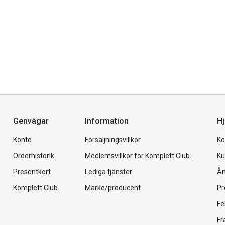
Genvägar
Information
Hj
Konto
Försäljningsvillkor
Ko
Orderhistorik
Medlemsvillkor for Komplett Club
Ku
Presentkort
Lediga tjänster
Ån
Komplett Club
Märke/producent
Pr
Fe
Fr