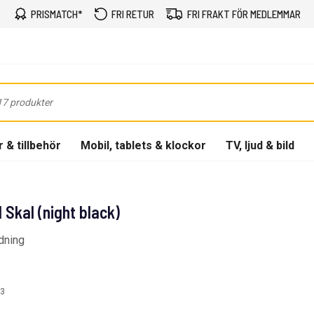
PRISMATCH*
FRI RETUR
FRI FRAKT FÖR MEDLEMMAR
 & tillbehör
Mobil, tablets & klockor
TV, ljud & bild
Skal (night black)
dning
3