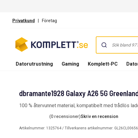
Privatkund
|
Företag
Datorutrustning
Gaming
Komplett-PC
Dator
dbramante1928 Galaxy A26 5G Greenland 
100 % återvunnet material, kompatibelt med trådlös lad
(0 recensioner)
Skriv en recension
Artikelnummer:
1325764
/ Tillverkarens artikelnummer:
GL26CL00656