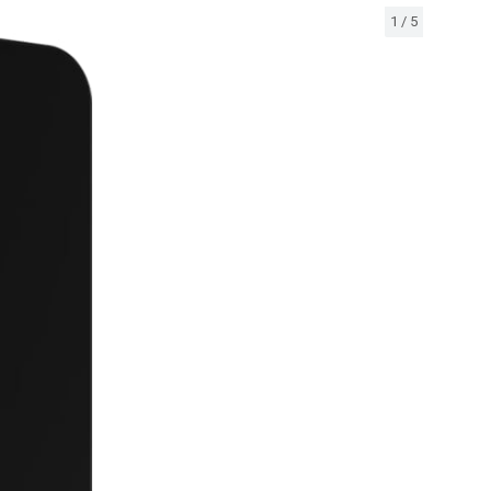
1
/
5