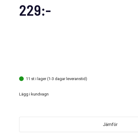
229:-
11 st i lager (1-3 dagar leveranstid)
Lägg i kundvagn
Jämför