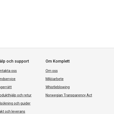
älp och support
Om Komplett
ntakta oss
Om oss
ndservice
Miljöarbete
gerrätt
Whistleblowing
odukthjälp och retur
Norwegian Transparency Act
lsökning och guider
akt och leverans