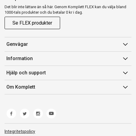
Det blir inte lättare än så här. Genom Komplett FLEX kan du välja bland
1000-tals produkter och du betalar 0 kr i dag.
Se FLEX produkter
Genvägar
Konto
Information
Orderhistorik
Försäljningsvillkor
Hjälp och support
Presentkort
Medlemsvillkor for Komplett Club
Kontakta oss
Komplett Club
Om Komplett
Lediga tjänster
Kundservice
Om oss
Märke/producent
Ångerrätt
Miljöarbete
Produkthjälp och retur
Whistleblowing
Felsökning och guider
Norwegian Transparency Act
Integritetspolicy
Frakt och leverans