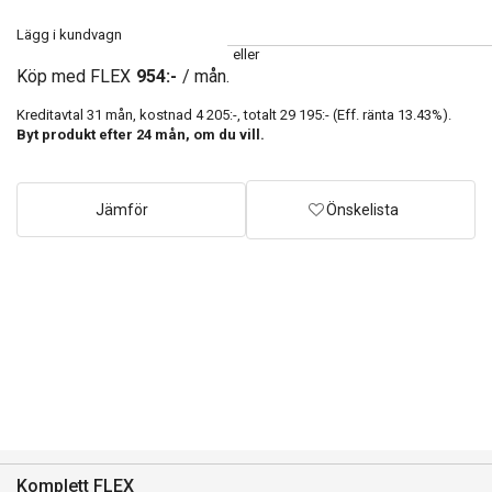
Lägg i kundvagn
eller
Köp med FLEX
954:-
/ mån.
Kreditavtal
31
mån, kostnad
4 205:-
, totalt
29 195:-
(Eff. ränta
13.43
%).
Byt produkt efter
24
mån, om du vill.
Jämför
Önskelista
Komplett FLEX