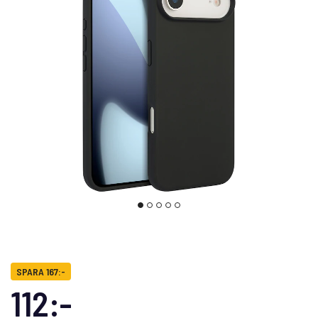
SPARA 167:-
112:-