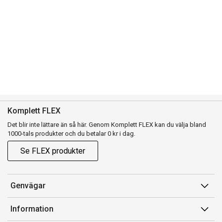
Komplett FLEX
Det blir inte lättare än så här. Genom Komplett FLEX kan du välja bland
1000-tals produkter och du betalar 0 kr i dag.
Se FLEX produkter
Genvägar
Konto
Information
Orderhistorik