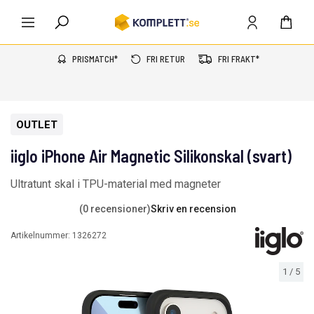
PRISMATCH*
FRI RETUR
FRI FRAKT*
OUTLET
iiglo iPhone Air Magnetic Silikonskal (svart)
Ultratunt skal i TPU-material med magneter
(0 recensioner)
Skriv en recension
Artikelnummer:
1326272
1
/
5