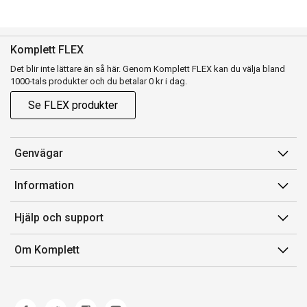
Komplett FLEX
Det blir inte lättare än så här. Genom Komplett FLEX kan du välja bland
1000-tals produkter och du betalar 0 kr i dag.
Se FLEX produkter
Genvägar
Konto
Information
Orderhistorik
Försäljningsvillkor
Hjälp och support
Presentkort
Medlemsvillkor for Komplett Club
Kontakta oss
Komplett Club
Om Komplett
Lediga tjänster
Kundservice
Om oss
Märke/producent
Ångerrätt
Miljöarbete