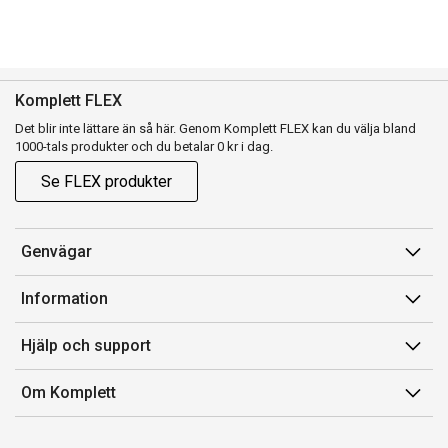
Komplett FLEX
Det blir inte lättare än så här. Genom Komplett FLEX kan du välja bland
1000-tals produkter och du betalar 0 kr i dag.
Se FLEX produkter
Genvägar
Konto
Information
Orderhistorik
Försäljningsvillkor
Hjälp och support
Presentkort
Medlemsvillkor for Komplett Club
Kontakta oss
Komplett Club
Om Komplett
Lediga tjänster
Kundservice
Om oss
Märke/producent