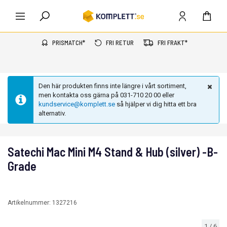
PRISMATCH*
FRI RETUR
FRI FRAKT*
Den här produkten finns inte längre i vårt sortiment,
men kontakta oss gärna på 031-710 20 00 eller
kundservice@komplett.se
så hjälper vi dig hitta ett bra
alternativ.
Satechi Mac Mini M4 Stand & Hub (silver) -B-
Grade
Artikelnummer:
1327216
1
/
6