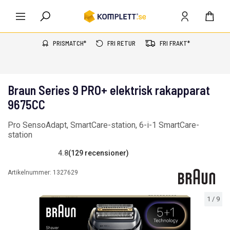
PRISMATCH*
FRI RETUR
FRI FRAKT*
Braun Series 9 PRO+ elektrisk rakapparat
9675CC
Pro SensoAdapt, SmartCare-station, 6-i-1 SmartCare-
station
4.8
(129 recensioner)
Artikelnummer:
1327629
1
/
9