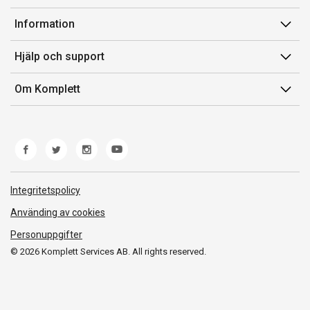
Konto
Information
Orderhistorik
Försäljningsvillkor
Hjälp och support
Presentkort
Medlemsvillkor for Komplett Club
Kontakta oss
Komplett Club
Om Komplett
Lediga tjänster
Kundservice
Om oss
Märke/producent
Ångerrätt
Miljöarbete
Produkthjälp och retur
Whistleblowing
Felsökning och guider
Norwegian Transparency Act
Integritetspolicy
Frakt och leverans
Använding av cookies
Personuppgifter
© 2026 Komplett Services AB. All rights reserved.