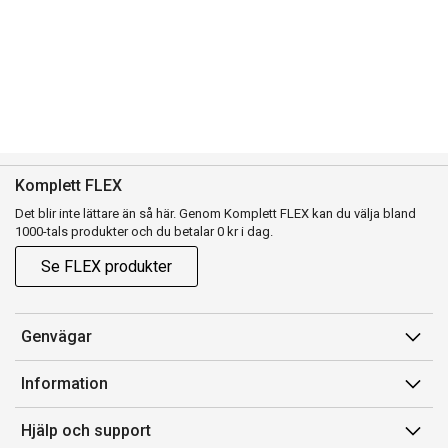
Komplett FLEX
Det blir inte lättare än så här. Genom Komplett FLEX kan du välja bland
1000-tals produkter och du betalar 0 kr i dag.
Se FLEX produkter
Genvägar
Konto
Information
Orderhistorik
Försäljningsvillkor
Hjälp och support
Presentkort