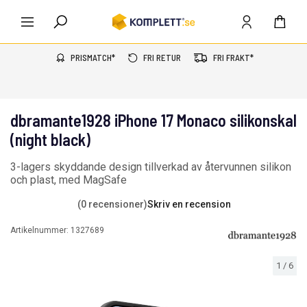
PRISMATCH*
FRI RETUR
FRI FRAKT*
dbramante1928 iPhone 17 Monaco silikonskal
(night black)
3-lagers skyddande design tillverkad av återvunnen silikon
och plast, med MagSafe
(0 recensioner)
Skriv en recension
Artikelnummer:
1327689
1
/
6