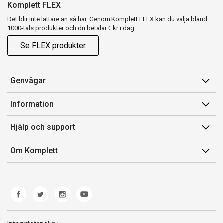
Komplett FLEX
Det blir inte lättare än så här. Genom Komplett FLEX kan du välja bland
1000-tals produkter och du betalar 0 kr i dag.
Se FLEX produkter
Genvägar
Konto
Information
Orderhistorik
Försäljningsvillkor
Hjälp och support
Presentkort
Medlemsvillkor for Komplett Club
Kontakta oss
Komplett Club
Om Komplett
Lediga tjänster
Kundservice
Om oss
Märke/producent
Ångerrätt
Miljöarbete
Produkthjälp och retur
Whistleblowing
Felsökning och guider
Norwegian Transparency Act