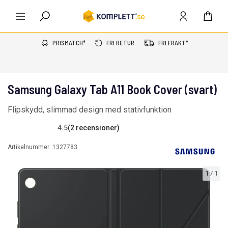
PRISMATCH*
FRI RETUR
FRI FRAKT*
Samsung Galaxy Tab A11 Book Cover (svart)
Flipskydd, slimmad design med stativfunktion
4.5
(2 recensioner)
Artikelnummer:
1327783
1
/
1