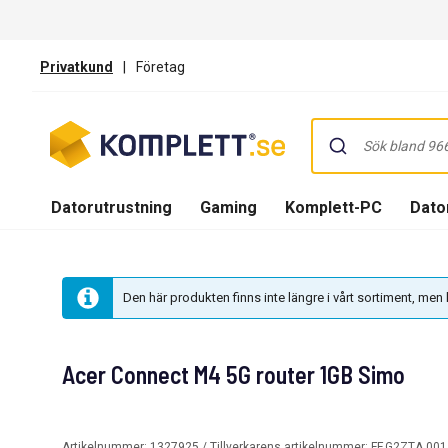
Privatkund
|
Företag
Datorutrustning
Gaming
Komplett-PC
Dator
Den här produkten finns inte längre i vårt sortiment, me
Acer Connect M4 5G router 1GB Simo
Artikelnummer:
1327925
/ Tillverkarens artikelnummer:
FF.G2ZTA.00