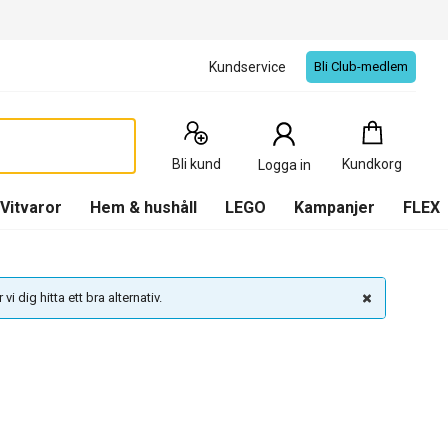
Kundservice
Bli Club-medlem
Kundkorg
:
0
Produkter
Bli kund
Kundkorg
Logga in
(
Kundkorg
)
Vitvaror
Hem & hushåll
LEGO
Kampanjer
FLEX
vi dig hitta ett bra alternativ.