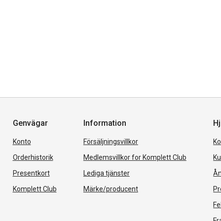
Genvägar
Information
Hj
Konto
Försäljningsvillkor
Ko
Orderhistorik
Medlemsvillkor for Komplett Club
Ku
Presentkort
Lediga tjänster
Ån
Komplett Club
Märke/producent
Pr
Fe
Fr