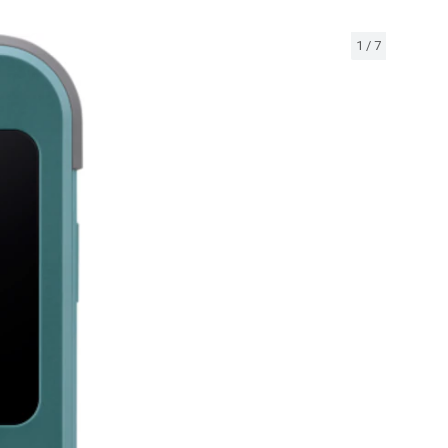
1
/
7