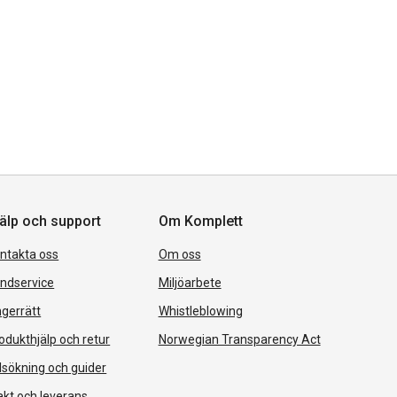
älp och support
Om Komplett
ntakta oss
Om oss
ndservice
Miljöarbete
gerrätt
Whistleblowing
odukthjälp och retur
Norwegian Transparency Act
lsökning och guider
akt och leverans