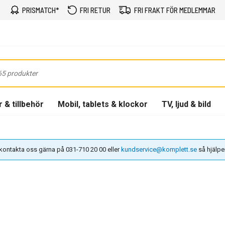
PRISMATCH*
FRI RETUR
FRI FRAKT FÖR MEDLEMMAR
 & tillbehör
Mobil, tablets & klockor
TV, ljud & bild
n kontakta oss gärna på 031-710 20 00 eller
kundservice@komplett.se
så hjälper 
1