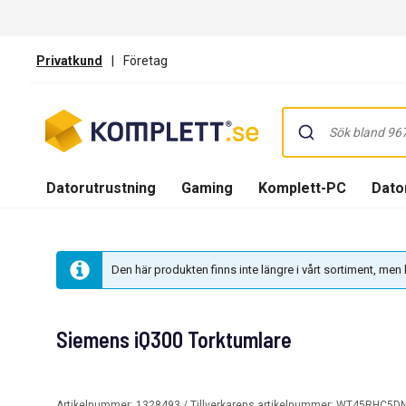
Privatkund
|
Företag
Datorutrustning
Gaming
Komplett-PC
Dator
Den här produkten finns inte längre i vårt sortiment, me
Siemens iQ300 Torktumlare
Artikelnummer:
1328493
/ Tillverkarens artikelnummer:
WT45RHC5D