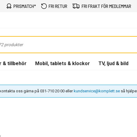
PRISMATCH*
FRI RETUR
FRI FRAKT FÖR MEDLEMMAR
 & tillbehör
Mobil, tablets & klockor
TV, ljud & bild
n kontakta oss gärna på 031-710 20 00 eller
kundservice@komplett.se
så hjälper 
N