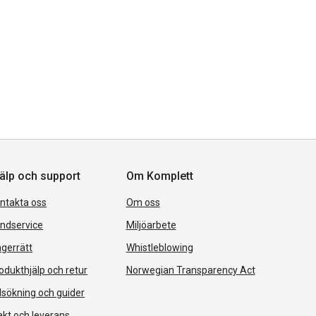
älp och support
Om Komplett
ntakta oss
Om oss
ndservice
Miljöarbete
gerrätt
Whistleblowing
odukthjälp och retur
Norwegian Transparency Act
lsökning och guider
akt och leverans