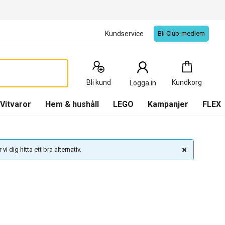
Kundservice
Bli Club-medlem
Kundkorg
:
0
Produkter
Bli kund
Kundkorg
Logga in
(
Kundkorg
)
Vitvaror
Hem & hushåll
LEGO
Kampanjer
FLEX
vi dig hitta ett bra alternativ.