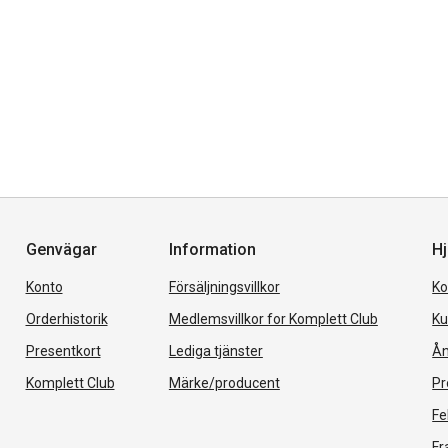
Genvägar
Information
Hj
Konto
Försäljningsvillkor
Ko
Orderhistorik
Medlemsvillkor for Komplett Club
Ku
Presentkort
Lediga tjänster
Ån
Komplett Club
Märke/producent
Pr
Fe
Fr