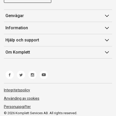
Genvägar
Konto
Information
Orderhistorik
Försäljningsvillkor
Hjälp och support
Presentkort
Medlemsvillkor for Komplett Club
Kontakta oss
Komplett Club
Om Komplett
Lediga tjänster
Kundservice
Om oss
Märke/producent
Ångerrätt
Miljöarbete
Produkthjälp och retur
Whistleblowing
Felsökning och guider
Norwegian Transparency Act
Integritetspolicy
Frakt och leverans
Använding av cookies
Personuppgifter
© 2026 Komplett Services AB. All rights reserved.