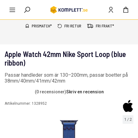
PRISMATCH*
FRI RETUR
FRI FRAKT*
Apple Watch 42mm Nike Sport Loop (blue
ribbon)
Passar handleder som är 130–200mm, passar boetter på
38mm/40mm/41mm/42mm
(0 recensioner)
Skriv en recension
Artikelnummer:
1328952
1
/
2