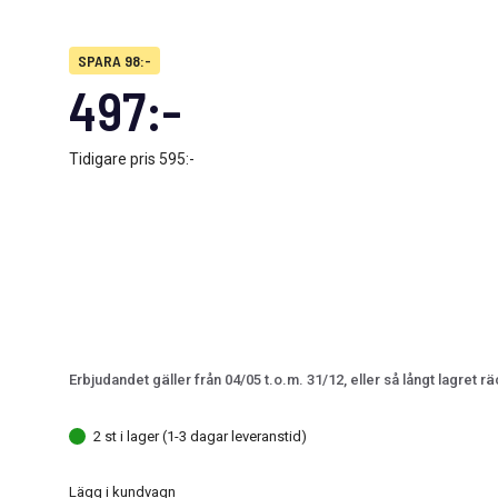
SPARA 98:-
497:-
Tidigare pris
595:-
Erbjudandet gäller från 04/05 t.o.m. 31/12, eller så långt lagret rä
2 st i lager (1-3 dagar leveranstid)
Lägg i kundvagn