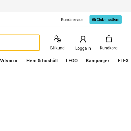
Kundservice
Bli Club-medlem
Kundkorg
:
0
Produkter
Bli kund
Kundkorg
Logga in
(
Kundkorg
)
Vitvaror
Hem & hushåll
LEGO
Kampanjer
FLEX