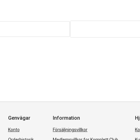
Genvägar
Information
Hj
Konto
Försäljningsvillkor
Ko
Orderhistorik
Medlemsvillkor for Komplett Club
Ku