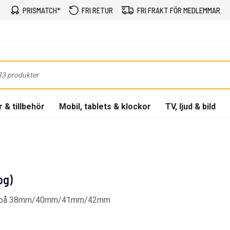
PRISMATCH*
FRI RETUR
FRI FRAKT FÖR MEDLEMMAR
 & tillbehör
Mobil, tablets & klockor
TV, ljud & bild
og)
ter på 38mm/40mm/41mm/42mm