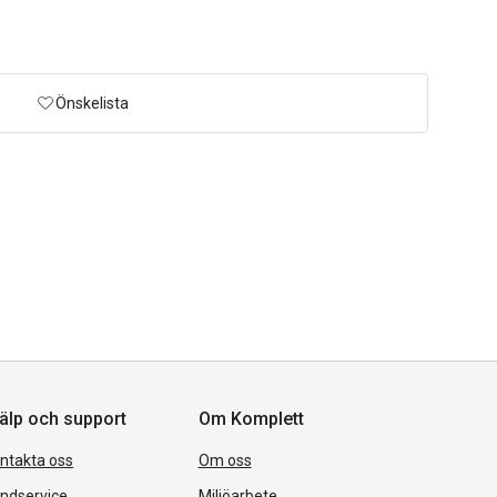
Önskelista
älp och support
Om Komplett
ntakta oss
Om oss
ndservice
Miljöarbete