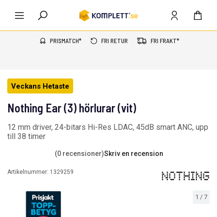
PRISMATCH*
FRI RETUR
FRI FRAKT*
Veckans Hetaste
Nothing Ear (3) hörlurar (vit)
12 mm driver, 24-bitars Hi-Res LDAC, 45dB smart ANC, upp
till 38 timer
(0 recensioner)
Skriv en recension
Artikelnummer:
1329259
1
/
7