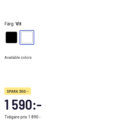
Färg:
Vit
Available colors
SPARA 300:-
1 590:-
Tidigare pris
1 890:-