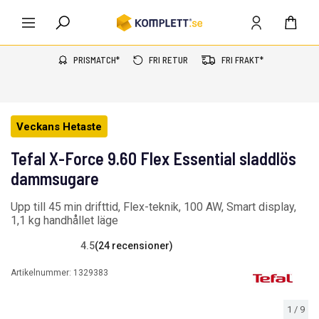
PRISMATCH*
FRI RETUR
FRI FRAKT*
Veckans Hetaste
Tefal X-Force 9.60 Flex Essential sladdlös
dammsugare
Upp till 45 min drifttid, Flex-teknik, 100 AW, Smart display,
1,1 kg handhållet läge
4.5
(24 recensioner)
Artikelnummer:
1329383
1
/
9