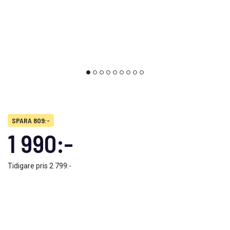
SPARA 809:-
1 990:-
Tidigare pris
2 799:-