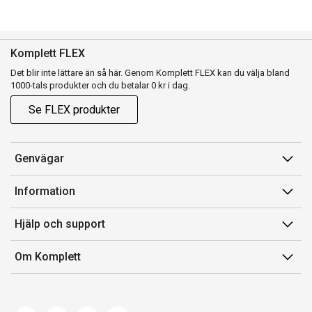
Komplett FLEX
Det blir inte lättare än så här. Genom Komplett FLEX kan du välja bland
1000-tals produkter och du betalar 0 kr i dag.
Se FLEX produkter
Genvägar
Konto
Information
Orderhistorik
Försäljningsvillkor
Hjälp och support
Presentkort
Medlemsvillkor for Komplett Club
Kontakta oss
Komplett Club
Om Komplett
Lediga tjänster
Kundservice
Om oss
Märke/producent
Ångerrätt
Miljöarbete