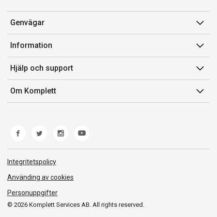
Genvägar
Konto
Information
Orderhistorik
Försäljningsvillkor
Hjälp och support
Presentkort
Medlemsvillkor for Komplett Club
Kontakta oss
Komplett Club
Om Komplett
Lediga tjänster
Kundservice
Om oss
Märke/producent
Ångerrätt
Miljöarbete
Produkthjälp och retur
Whistleblowing
Felsökning och guider
Norwegian Transparency Act
Integritetspolicy
Frakt och leverans
Använding av cookies
Personuppgifter
© 2026 Komplett Services AB. All rights reserved.