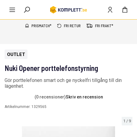
PRISMATCH*
FRI RETUR
FRI FRAKT*
OUTLET
Nuki Opener porttelefonstyrning
Gör porttelefonen smart och ge nyckelfri tillgång till din
lägenhet.
(0 recensioner)
Skriv en recension
Artikelnummer:
1329565
1
/
9