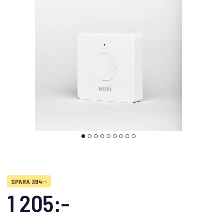
SPARA 394:-
1 205:-