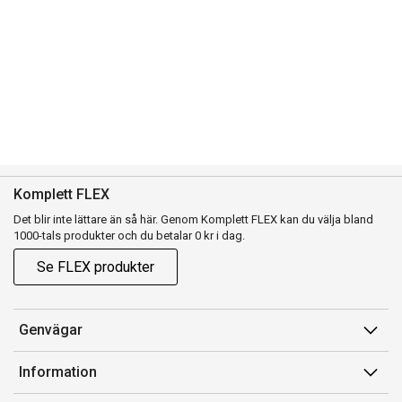
Komplett FLEX
Det blir inte lättare än så här. Genom Komplett FLEX kan du välja bland
1000-tals produkter och du betalar 0 kr i dag.
Se FLEX produkter
Genvägar
Konto
Information
Orderhistorik