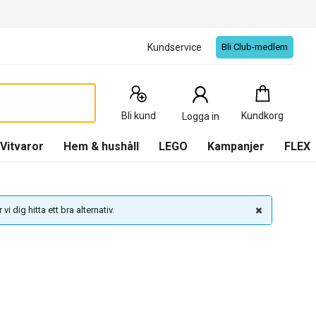
Kundservice
Bli Club-medlem
Kundkorg
:
0
Produkter
Bli kund
Kundkorg
Logga in
(
Kundkorg
)
Vitvaror
Hem & hushåll
LEGO
Kampanjer
FLEX
vi dig hitta ett bra alternativ.