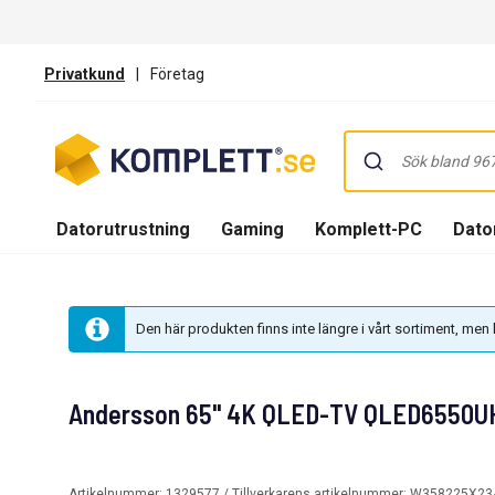
Privatkund
|
Företag
Datorutrustning
Gaming
Komplett-PC
Dator
Den här produkten finns inte längre i vårt sortiment, me
Andersson 65" 4K QLED-TV QLED6550U
Artikelnummer:
1329577
/ Tillverkarens artikelnummer:
W358225X23