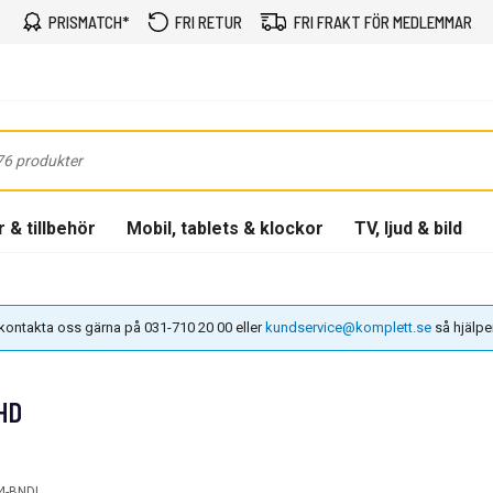
PRISMATCH*
FRI RETUR
FRI FRAKT FÖR MEDLEMMAR
 & tillbehör
Mobil, tablets & klockor
TV, ljud & bild
n kontakta oss gärna på 031-710 20 00 eller
kundservice@komplett.se
så hjälper 
HD
4-BNDL