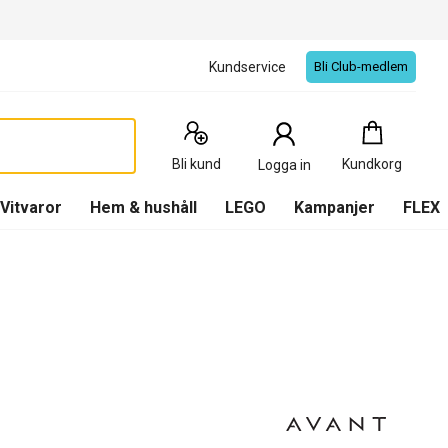
Kundservice
Bli Club-medlem
Kundkorg
:
0
Produkter
Bli kund
Kundkorg
Logga in
(
Kundkorg
)
Vitvaror
Hem & hushåll
LEGO
Kampanjer
FLEX