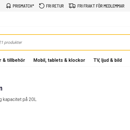
PRISMATCH*
FRI RETUR
FRI FRAKT FÖR MEDLEMMAR
 & tillbehör
Mobil, tablets & klockor
TV, ljud & bild
m
g kapacitet på 20L