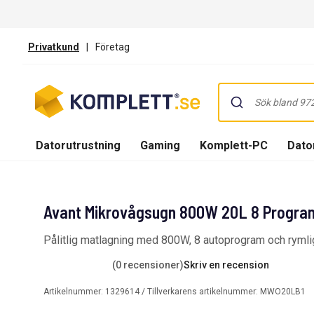
Privatkund
|
Företag
Datorutrustning
Gaming
Komplett-PC
Dator
Avant Mikrovågsugn 800W 20L 8 Progra
Pålitlig matlagning med 800W, 8 autoprogram och rymli
(0 recensioner)
Skriv en recension
Artikelnummer:
1329614
/ Tillverkarens artikelnummer:
MWO20LB1