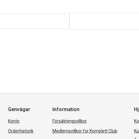
Genvägar
Information
Hj
Konto
Försäljningsvillkor
Ko
Orderhistorik
Medlemsvillkor for Komplett Club
Ku