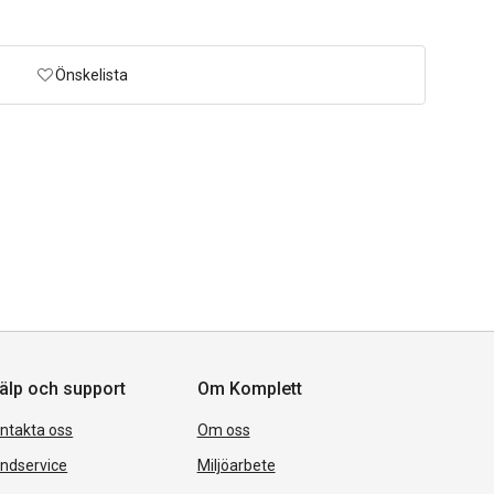
Önskelista
älp och support
Om Komplett
ntakta oss
Om oss
ndservice
Miljöarbete