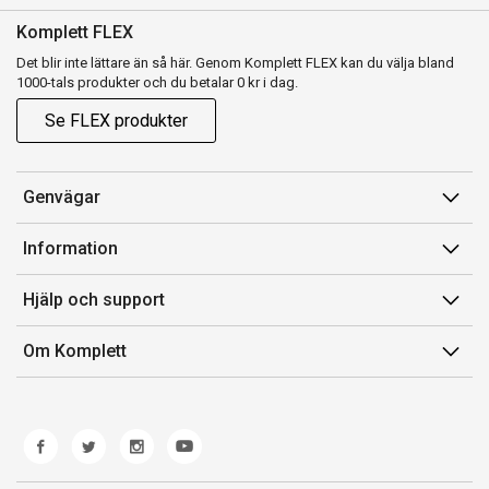
Komplett FLEX
Det blir inte lättare än så här. Genom Komplett FLEX kan du välja bland
1000-tals produkter och du betalar 0 kr i dag.
Se FLEX produkter
Genvägar
Konto
Information
Orderhistorik
Försäljningsvillkor
Hjälp och support
Presentkort
Medlemsvillkor for Komplett Club
Kontakta oss
Komplett Club
Om Komplett
Lediga tjänster
Kundservice
Om oss
Märke/producent
Ångerrätt
Miljöarbete
Produkthjälp och retur
Whistleblowing
Felsökning och guider