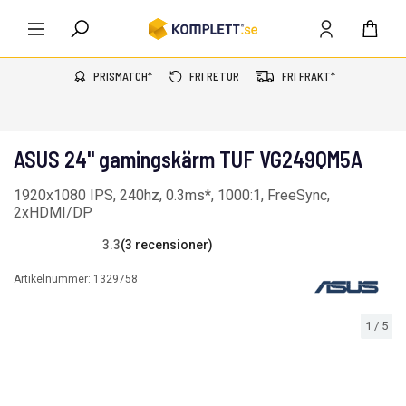
PRISMATCH*
FRI RETUR
FRI FRAKT*
ASUS 24" gamingskärm TUF VG249QM5A
1920x1080 IPS, 240hz, 0.3ms*, 1000:1, FreeSync,
2xHDMI/DP
3.3
(3 recensioner)
Artikelnummer:
1329758
1
/
5