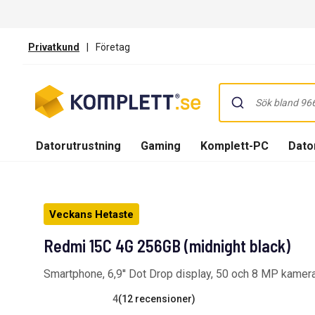
Privatkund
|
Företag
Datorutrustning
Gaming
Komplett-PC
Dator
Veckans Hetaste
Redmi 15C 4G 256GB (midnight black)
Smartphone, 6,9'' Dot Drop display, 50 och 8 MP kamer
4
(12 recensioner)