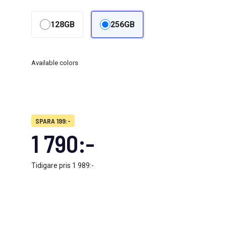
128GB
256GB
Available colors
SPARA 199:-
1 790:-
Tidigare pris
1 989:-