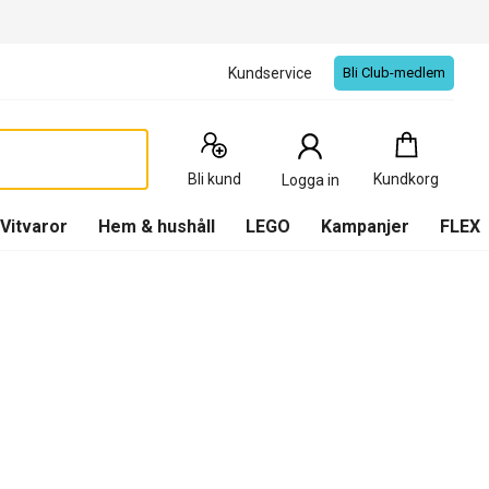
Kundservice
Bli Club-medlem
Kundkorg
:
0
Produkter
Bli kund
Kundkorg
Logga in
(
Kundkorg
)
Vitvaror
Hem & hushåll
LEGO
Kampanjer
FLEX