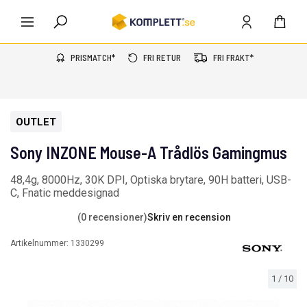
PRISMATCH*
FRI RETUR
FRI FRAKT*
OUTLET
Sony INZONE Mouse-A Trådlös Gamingmus
48,4g, 8000Hz, 30K DPI, Optiska brytare, 90H batteri, USB-
C, Fnatic meddesignad
(0 recensioner)
Skriv en recension
Artikelnummer:
1330299
1
/
10