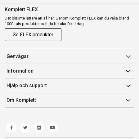
Komplett FLEX
Det blir inte lättare än så här. Genom Komplett FLEX kan du välja bland
1000-tals produkter och du betalar 0 kr i dag.
Se FLEX produkter
Genvägar
Konto
Information
Orderhistorik
Försäljningsvillkor
Hjälp och support
Presentkort
Medlemsvillkor for Komplett Club
Kontakta oss
Komplett Club
Om Komplett
Lediga tjänster
Kundservice
Om oss
Märke/producent
Ångerrätt
Miljöarbete
Produkthjälp och retur
Whistleblowing
Felsökning och guider