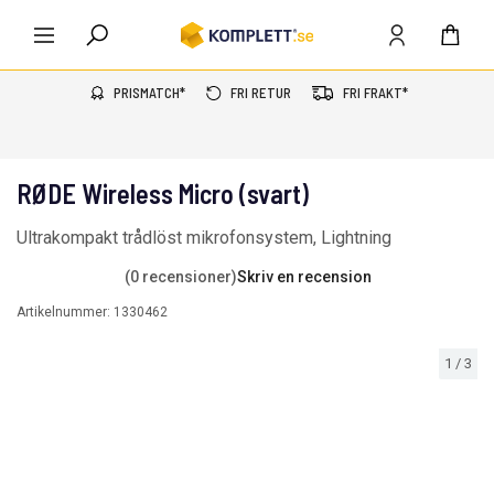
PRISMATCH*
FRI RETUR
FRI FRAKT*
RØDE Wireless Micro (svart)
Ultrakompakt trådlöst mikrofonsystem, Lightning
(0 recensioner)
Skriv en recension
Artikelnummer:
1330462
1
/
3