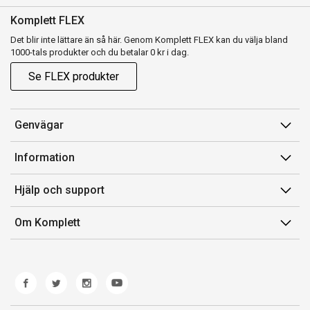
Komplett FLEX
Det blir inte lättare än så här. Genom Komplett FLEX kan du välja bland
1000-tals produkter och du betalar 0 kr i dag.
Se FLEX produkter
Genvägar
Konto
Information
Orderhistorik
Försäljningsvillkor
Hjälp och support
Presentkort
Medlemsvillkor for Komplett Club
Kontakta oss
Komplett Club
Om Komplett
Lediga tjänster
Kundservice
Om oss
Märke/producent
Ångerrätt
Miljöarbete
Produkthjälp och retur
Whistleblowing
Felsökning och guider