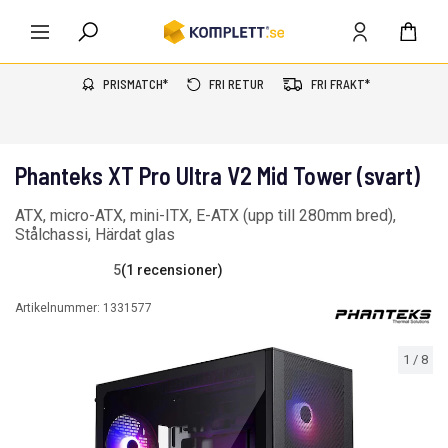
PRISMATCH*
FRI RETUR
FRI FRAKT*
Phanteks XT Pro Ultra V2 Mid Tower (svart)
ATX, micro-ATX, mini-ITX, E-ATX (upp till 280mm bred),
Stålchassi, Härdat glas
5
(1 recensioner)
Artikelnummer:
1331577
1
/
8