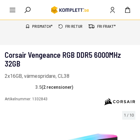
PRISMATCH*
FRI RETUR
FRI FRAKT*
Corsair Vengeance RGB DDR5 6000MHz
32GB
2x16GB, värmespridare, CL38
3.5
(2 recensioner)
Artikelnummer:
1332843
1
/
10