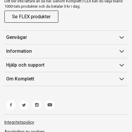
Det blir inte lättare än så här. Genom Komplett FLEX kan du välja bland
1000-tals produkter och du betalar 0 kr i dag.
Se FLEX produkter
Genvägar
Konto
Information
Orderhistorik
Försäljningsvillkor
Hjälp och support
Presentkort
Medlemsvillkor for Komplett Club
Kontakta oss
Komplett Club
Om Komplett
Lediga tjänster
Kundservice
Om oss
Märke/producent
Ångerrätt
Miljöarbete
Produkthjälp och retur
Whistleblowing
Felsökning och guider
Norwegian Transparency Act
Integritetspolicy
Frakt och leverans
Använding av cookies