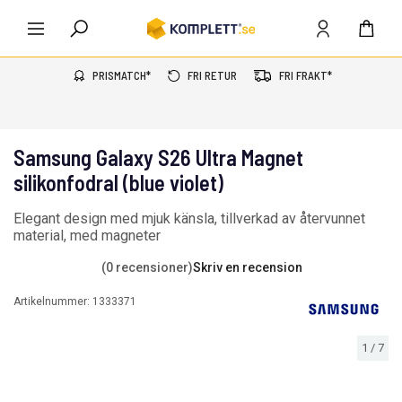
PRISMATCH*
FRI RETUR
FRI FRAKT*
Samsung Galaxy S26 Ultra Magnet
silikonfodral (blue violet)
Elegant design med mjuk känsla, tillverkad av återvunnet
material, med magneter
(0 recensioner)
Skriv en recension
Artikelnummer:
1333371
1
/
7