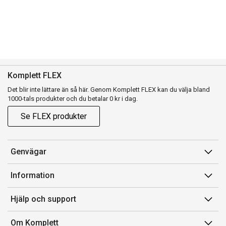
Komplett FLEX
Det blir inte lättare än så här. Genom Komplett FLEX kan du välja bland
1000-tals produkter och du betalar 0 kr i dag.
Se FLEX produkter
Genvägar
Konto
Information
Orderhistorik
Försäljningsvillkor
Hjälp och support
Presentkort
Medlemsvillkor for Komplett Club
Kontakta oss
Komplett Club
Om Komplett