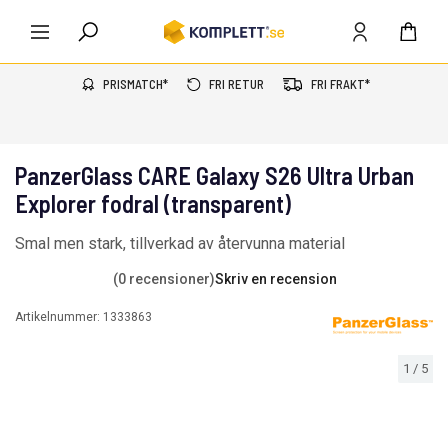
PRISMATCH*
FRI RETUR
FRI FRAKT*
PanzerGlass CARE Galaxy S26 Ultra Urban
Explorer fodral (transparent)
Smal men stark, tillverkad av återvunna material
(0 recensioner)
Skriv en recension
Artikelnummer:
1333863
1
/
5